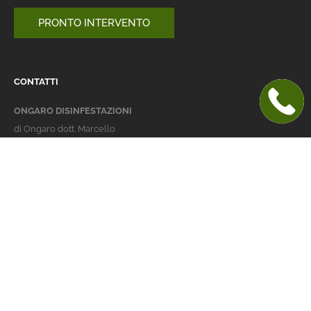
PRONTO INTERVENTO
CONTATTI
ONGARO DISINFESTAZIONI
di Ongaro dott. Marcello
Italy 36016 Thiene (VI)
via dell'Agricoltura 24
telefono:
+39 0445 363032
cellulare:
+39 337 479029
info@ongarodisinfestazioni.com
Orari Apertura
lunedi > venerdi: 8-20