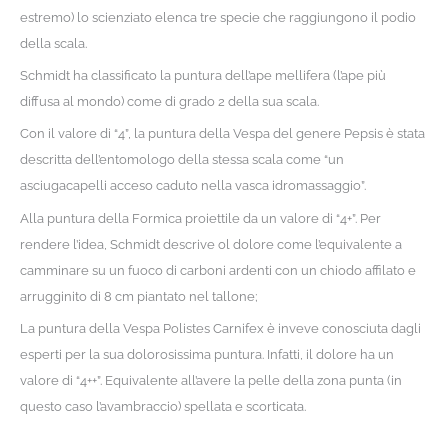
estremo) lo scienziato elenca tre specie che raggiungono il podio
della scala.
Schmidt ha classificato la puntura dell’ape mellifera (l’ape più
diffusa al mondo) come di grado 2 della sua scala.
Con il valore di “4”, la puntura della Vespa del genere Pepsis è stata
descritta dell’entomologo della stessa scala come “un
asciugacapelli acceso caduto nella vasca idromassaggio”.
Alla puntura della Formica proiettile da un valore di “4+”. Per
rendere l’idea, Schmidt descrive ol dolore come l’equivalente a
camminare su un fuoco di carboni ardenti con un chiodo affilato e
arrugginito di 8 cm piantato nel tallone;
La puntura della Vespa Polistes Carnifex è inveve conosciuta dagli
esperti per la sua dolorosissima puntura. Infatti, il dolore ha un
valore di “4++”. Equivalente all’avere la pelle della zona punta (in
questo caso l’avambraccio) spellata e scorticata.