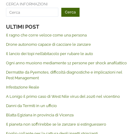
CERCA INFORMAZIONI
Cerca
ULTIMI POST
Il ragno che corre veloce come una persona
Drone autonomo capace di cacciare le zanzare
Il lancio dei topi nell’abitacolo per rubare le auto
Ogni anno muoiono mediamente 12 persone per shock anafilattico
Dermatite da Pyemotes, difficoltà diagnostiche e implicazioni nel
Pest Management
Infestazione Reale
A Lonigo il primo caso di West Nile virus del 2026 nel vicentino
Danni da Termiti in un ufficio
Blatta Egiziana in provincia di Vicenza
Il pianeta non soffrirebbe se le zanzare si estinguessero
Foglio collante per la cattura degli insetti striscianti