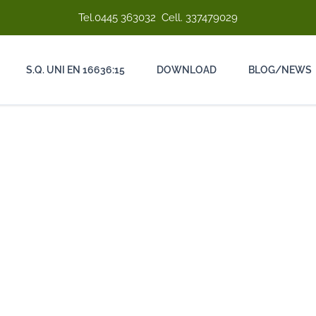
Tel.
0445 363032
Cell.
337479029
S.Q. UNI EN 16636:15
DOWNLOAD
BLOG/NEWS