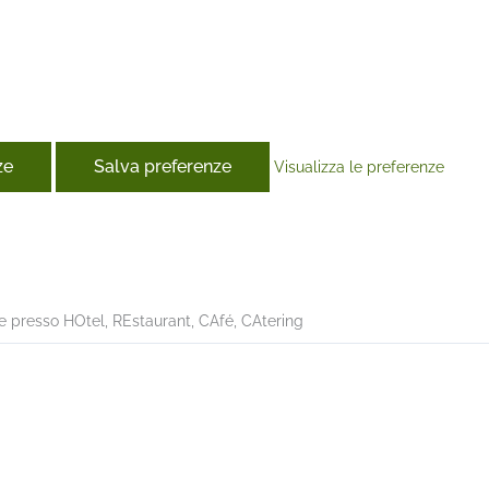
ze
Salva preferenze
Visualizza le preferenze
book
e presso HOtel, REstaurant, CAfé, CAtering