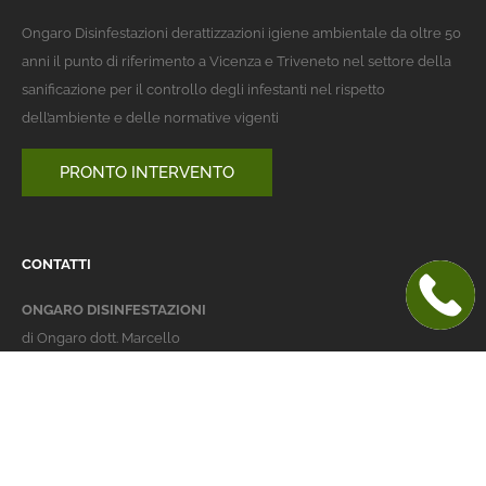
Ongaro Disinfestazioni derattizzazioni igiene ambientale da oltre 50
anni il punto di riferimento a Vicenza e Triveneto nel settore della
sanificazione per il controllo degli infestanti nel rispetto
dell’ambiente e delle normative vigenti
PRONTO INTERVENTO
CONTATTI
ONGARO DISINFESTAZIONI
di Ongaro dott. Marcello
Italy 36016 Thiene (VI)
via dell'Agricoltura 24
telefono:
+39 0445 363032
cellulare:
+39 337 479029