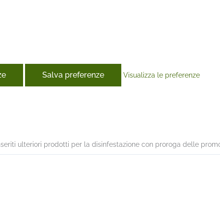
ze
Salva preferenze
Visualizza le preferenze
book
seriti ulteriori prodotti per la disinfestazione con proroga delle prom