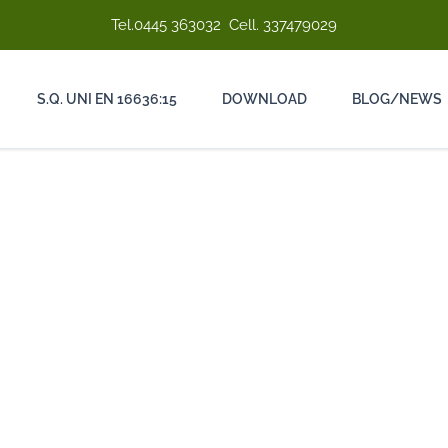
Tel.
0445 363032
Cell.
337479029
S.Q. UNI EN 16636:15
DOWNLOAD
BLOG/NEWS