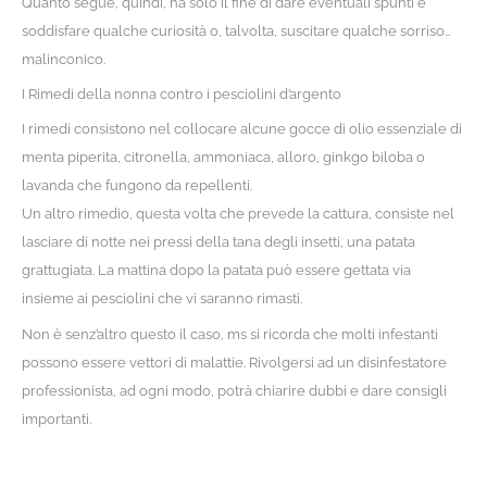
Quanto segue, quindi, ha solo il fine di dare eventuali spunti e
soddisfare qualche curiosità o, talvolta, suscitare qualche sorriso…
malinconico.
I Rimedi della nonna contro i pesciolini d’argento
I rimedi consistono nel collocare alcune gocce di olio essenziale di
menta piperita, citronella, ammoniaca, alloro, ginkgo biloba o
lavanda che fungono da repellenti.
Un altro rimedio, questa volta che prevede la cattura, consiste nel
lasciare di notte nei pressi della tana degli insetti, una patata
grattugiata. La mattina dopo la patata può essere gettata via
insieme ai pesciolini che vi saranno rimasti.
Non è senz’altro questo il caso, ms si ricorda che molti infestanti
possono essere vettori di malattie. Rivolgersi ad un disinfestatore
professionista, ad ogni modo, potrà chiarire dubbi e dare consigli
importanti.