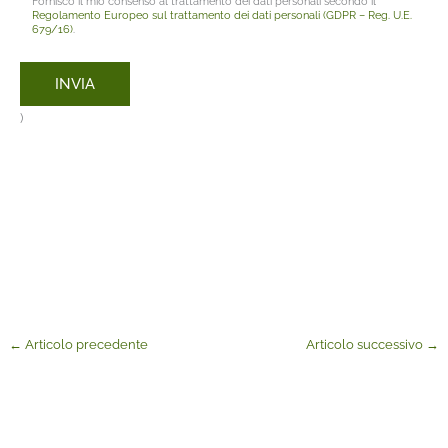
Fornisco il mio consenso al trattamento dei dati personali secondo il
Regolamento Europeo sul trattamento dei dati personali (GDPR – Reg. U.E.
679/16)
.
)
←
Articolo precedente
Articolo successivo
→