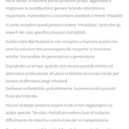
età in salute, a risolvere piccoli problemi pratici, aggiustare o
migliorare la quotidianità in genere facendo attenzione a
risparmiare, inizierebbero a raccontare aneddoti e rimedi “infallibili”.
In certe occasioni questi possono essere “miracolosi”, tanto che gli
esperti del caso specifico possono consigliarli.
Anche nella disinfestazione non vengono a mancare quelle che
sono le soluzioni che provengono da “scoperte” o invenzioni
antiche, tramandate da generazione a generazione.
Soprattutto un tempo, quando non c’erano prodotti chimici ed
alternative professionali, sfruttare la fantasia era l’unico modo per
tentare di difendersi dagli infestanti.
Sebbene nell’antichità, probabilmente, la presenza dei parassiti
fosse più tollerata.
Alcune strategie possono essere inutili e non raggiungono lo
scopo sperato. Talvolta i metodi prevedono l’uso di sostanze
difficilmente da reperire o pericolose per la manipolazione.