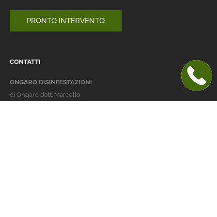
PRONTO INTERVENTO
CONTATTI
ONGARO DISINFESTAZIONI
di Ongaro dott. Marcello
Italy 36016 Thiene (VI)
via dell'Agricoltura 24
telefono:
+39 0445 363032
cellulare:
+39 337 479029
info@ongarodisinfestazioni.com
Orari Apertura
lunedi > venerdi: 8-20