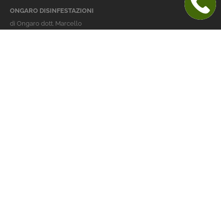
ONGARO DISINFESTAZIONI
di Ongaro dott. Marcello
Italy 36016 Thiene (VI)
via dell'Agricoltura 24
telefono:
+39 0445 363032
cellulare:
+39 337 479029
info@ongarodisinfestazioni.com
Orari Apertura
lunedi > venerdi: 8-20
Derattizzazione Vicenza