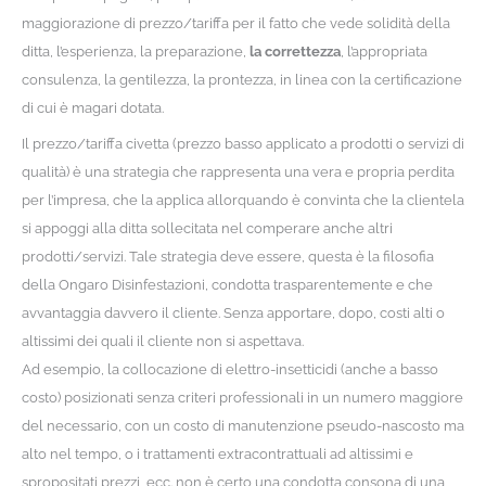
maggiorazione di prezzo/tariffa per il fatto che vede solidità della
ditta, l’esperienza, la preparazione,
la correttezza
, l’appropriata
consulenza, la gentilezza, la prontezza, in linea con la certificazione
di cui è magari dotata.
Il prezzo/tariffa civetta (prezzo basso applicato a prodotti o servizi di
qualità) è una strategia che rappresenta una vera e propria perdita
per l’impresa, che la applica allorquando è convinta che la clientela
si appoggi alla ditta sollecitata nel comperare anche altri
prodotti/servizi. Tale strategia deve essere, questa è la filosofia
della Ongaro Disinfestazioni, condotta trasparentemente e che
avvantaggia davvero il cliente. Senza apportare, dopo, costi alti o
altissimi dei quali il cliente non si aspettava.
Ad esempio, la collocazione di elettro-insetticidi (anche a basso
costo) posizionati senza criteri professionali in un numero maggiore
del necessario, con un costo di manutenzione pseudo-nascosto ma
alto nel tempo, o i trattamenti extracontrattuali ad altissimi e
spropositati prezzi, ecc. non è certo una condotta consona di una