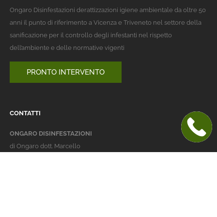
Ongaro Disinfestazioni derattizzazioni igiene ambientale da oltre 50
anni il punto di riferimento a Vicenza e Triveneto nel settore della
sanificazione per il controllo degli infestanti nel rispetto
dell’ambiente e delle normative vigenti
PRONTO INTERVENTO
CONTATTI
ONGARO DISINFESTAZIONI
di Ongaro dott. Marcello
Italy 36016 Thiene (VI)
via dell'Agricoltura 24
telefono:
+39 0445 363032
cellulare:
+39 337 479029