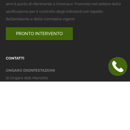
anni il punto di riferimento a Vicenza e Triveneto nel settore della
sanificazione per il controllo degli infestanti nel rispetto
dell’ambiente e delle normative vigenti
PRONTO INTERVENTO
CONTATTI
ONGARO DISINFESTAZIONI
di Ongaro dott. Marcello
Italy 36016 Thiene (VI)
via dell'Agricoltura 24
telefono:
+39 0445 363032
cellulare:
+39 337 479029
info@ongarodisinfestazioni.com