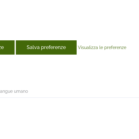
ze
Salva preferenze
Visualizza le preferenze
book
 sangue umano