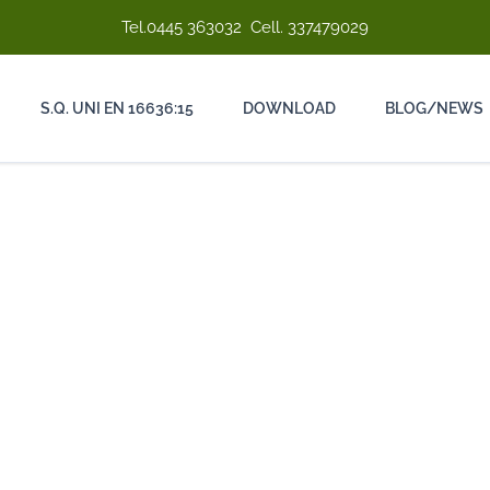
Tel.
0445 363032
Cell.
337479029
S.Q. UNI EN 16636:15
DOWNLOAD
BLOG/NEWS