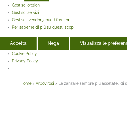
Gestisci opzioni
Gestisci servizi
Gestisci {vendor_count} fornitori
Per saperne di più su questi scopi
Accetta
Nega
Visualizza le preferen
Cookie Policy
Privacy Policy
Face
Home
Arbovirosi
Le zanzare sempre più assetate… di