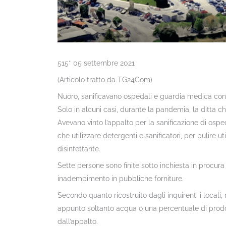
515* 05 settembre 2021
(Articolo tratto da TG24Com)
Nuoro, sanificavano ospedali e guardia medica con 
Solo in alcuni casi, durante la pandemia, la ditta ch
Avevano vinto l’appalto per la sanificazione di o
che utilizzare detergenti e sanificatori, per pulire ut
disinfettante.
Sette persone sono finite sotto inchiesta in procura 
inadempimento in pubbliche forniture.
Secondo quanto ricostruito dagli inquirenti i locali,
appunto soltanto acqua o una percentuale di prodott
dall’appalto.