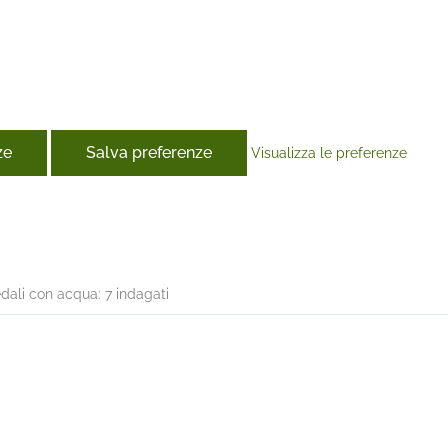
ze
Salva preferenze
Visualizza le preferenze
book
dali con acqua: 7 indagati