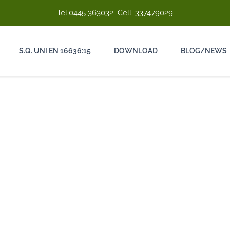
Tel.
0445 363032
Cell.
337479029
S.Q. UNI EN 16636:15
DOWNLOAD
BLOG/NEWS