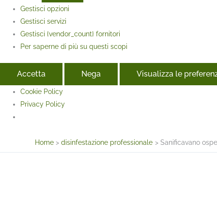
Gestisci opzioni
Gestisci servizi
Gestisci {vendor_count} fornitori
Per saperne di più su questi scopi
Accetta
Nega
Visualizza le preferen
Cookie Policy
Privacy Policy
Face
Home
disinfestazione professionale
Sanificavano ospe