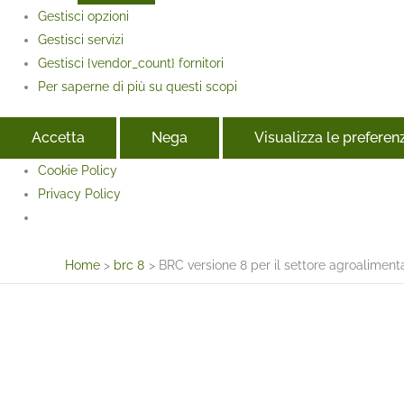
Gestisci opzioni
Gestisci servizi
Gestisci {vendor_count} fornitori
Per saperne di più su questi scopi
Accetta
Nega
Visualizza le preferen
Cookie Policy
Privacy Policy
Face
Home
brc 8
BRC versione 8 per il settore agroaliment