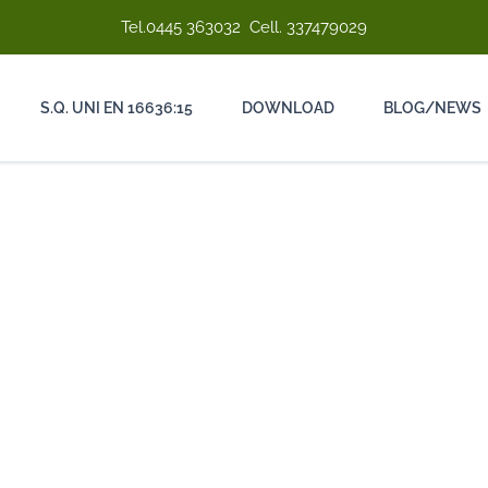
Tel.
0445 363032
Cell.
337479029
S.Q. UNI EN 16636:15
DOWNLOAD
BLOG/NEWS