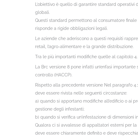
L’obiettivo è quello di garantire standard operativi d
globali.
Questi standard permettono al consumatore finale di 
risponde a rigide obbligazioni legali.
Le aziende che aderiscono a questi requisiti rapprese
retail, l’agro-alimentare e la grande distribuzione.
Tra le più importanti modifiche quelle al capitolo 4.14
La Brc versione 8 pone infatti un’enfasi importante s
controllo (HACCP).
Rispetto alla precedente versione Nel paragrafo 4.14
deve essere rivista nelle seguenti circostanze:
a) quando si apportano modifiche all’edificio o ai
gestione degli infestanti;
b) quando si verifica un’infestazione di dimensioni i
Qualora ci si avvalesse di appaltatori esterni per la
deve essere chiaramente definito e deve rispecchiare