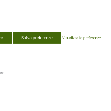
ze
Salva preferenze
Visualizza le preferenze
book
are