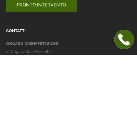
PRONTO INTERVENTO
CONTATTI
ONGARO DISINFESTAZIONI
di Ongaro dott. Marcello
Italy 36016 Thiene (VI)
via dell'Agricoltura 24
telefono:
+39 0445 363032
cellulare:
+39 337 479029
info@ongarodisinfestazioni.com
Orari Apertura
lunedi > venerdi: 8-20