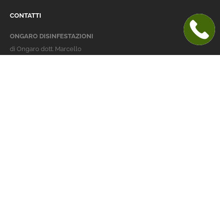
CONTATTI
ONGARO DISINFESTAZIONI
di Ongaro dott. Marcello
Italy 36016 Thiene (VI)
via dell'Agricoltura 24
telefono:
+39 0445 363032
cellulare:
+39 337 479029
info@ongarodisinfestazioni.com
Orari Apertura
lunedi > venerdi: 8-20
Derattizzazione Vicenza