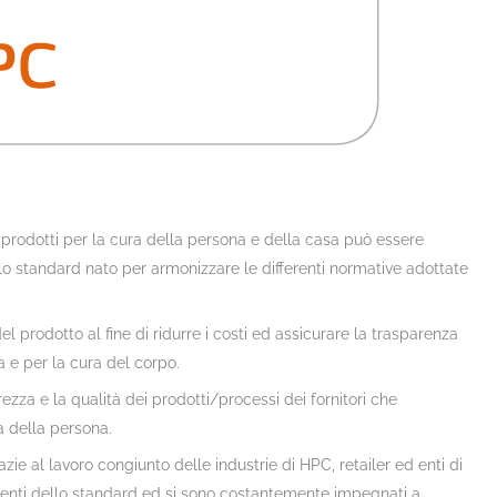
i prodotti per la cura della persona e della casa può essere
 lo standard nato per armonizzare le differenti normative adottate
l prodotto al fine di ridurre i costi ed assicurare la trasparenza
a e per la cura del corpo.
rezza e la qualità dei prodotti/processi dei fornitori che
a della persona.
zie al lavoro congiunto delle industrie di HPC, retailer ed enti di
lienti dello standard ed si sono costantemente impegnati a