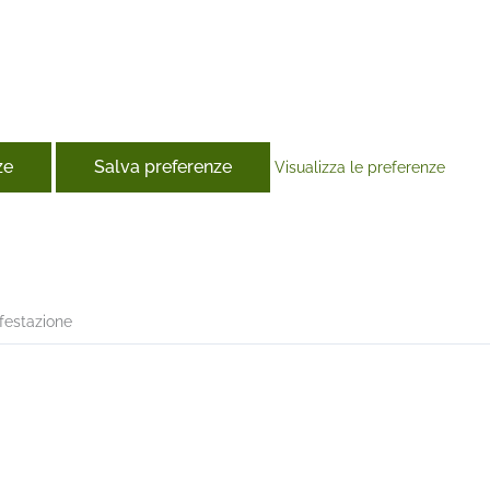
ze
Salva preferenze
Visualizza le preferenze
book
nfestazione