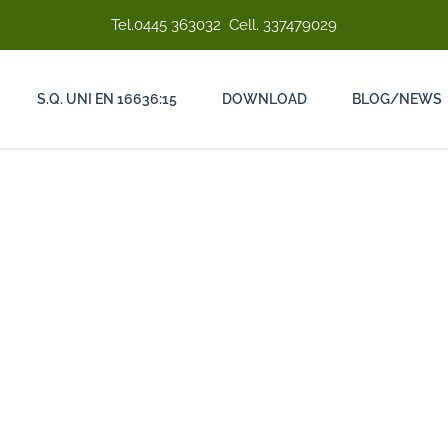
Tel.
0445 363032
Cell.
337479029
S.Q. UNI EN 16636:15
DOWNLOAD
BLOG/NEWS