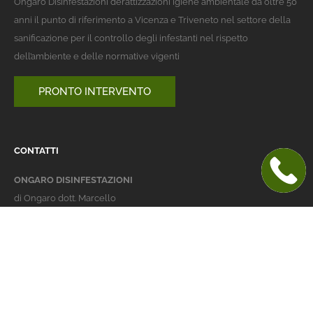
Ongaro Disinfestazioni derattizzazioni igiene ambientale da oltre 50
anni il punto di riferimento a Vicenza e Triveneto nel settore della
sanificazione per il controllo degli infestanti nel rispetto
dell’ambiente e delle normative vigenti
PRONTO INTERVENTO
CONTATTI
ONGARO DISINFESTAZIONI
di Ongaro dott. Marcello
Italy 36016 Thiene (VI)
via dell'Agricoltura 24
telefono:
+39 0445 363032
cellulare:
+39 337 479029