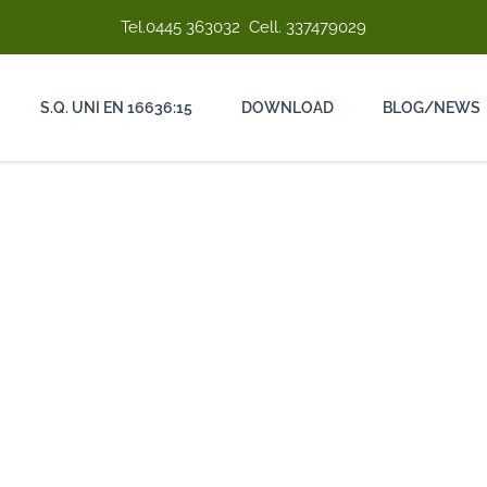
Tel.
0445 363032
Cell.
337479029
S.Q. UNI EN 16636:15
DOWNLOAD
BLOG/NEWS