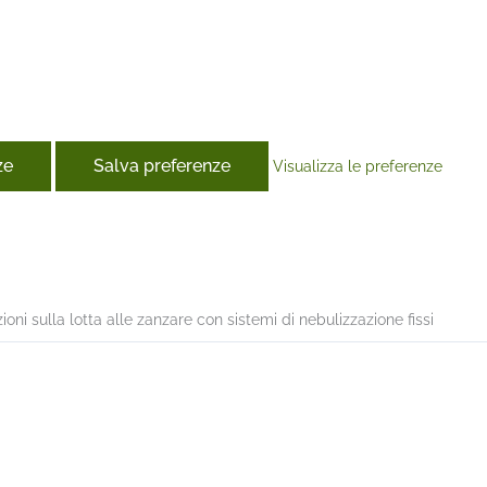
ze
Salva preferenze
Visualizza le preferenze
book
oni sulla lotta alle zanzare con sistemi di nebulizzazione fissi