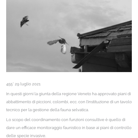
455* 29 luglio 2021
In questi giorni la giunta della regione Veneto ha approvato piani di
abbattimento di piccioni, colombi, ecc. con l’instituzione di un tavolo
tecnico per la gestione della fauna selvatica.
Lo scopo del coordinamento con funzioni consultive è quello di
dare un efficace monitoraggio faunistico in base ai piani di controllo
delle specie invasive.