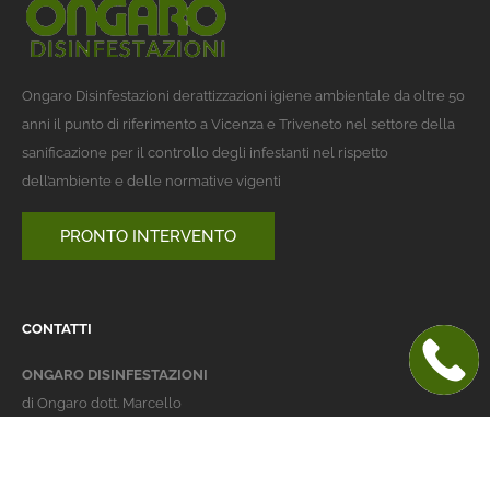
Ongaro Disinfestazioni derattizzazioni igiene ambientale da oltre 50
anni il punto di riferimento a Vicenza e Triveneto nel settore della
sanificazione per il controllo degli infestanti nel rispetto
dell’ambiente e delle normative vigenti
PRONTO INTERVENTO
CONTATTI
ONGARO DISINFESTAZIONI
di Ongaro dott. Marcello
Italy 36016 Thiene (VI)
via dell'Agricoltura 24