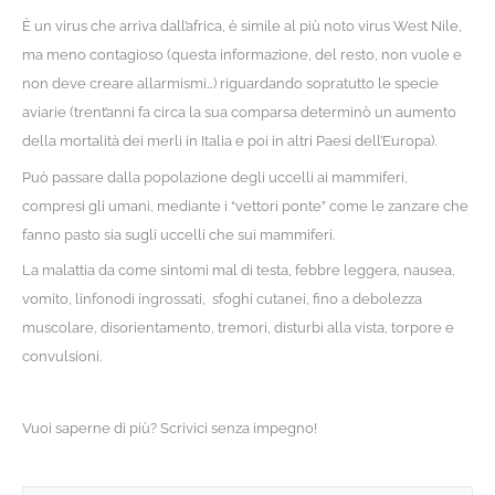
È un virus che arriva dall’africa, è simile al più noto virus West Nile,
ma meno contagioso (questa informazione, del resto, non vuole e
non deve creare allarmismi…) riguardando sopratutto le specie
aviarie (trent’anni fa circa la sua comparsa determinò un aumento
della mortalità dei merli in Italia e poi in altri Paesi dell’Europa).
Può passare dalla popolazione degli uccelli ai mammiferi,
compresi gli umani, mediante i “vettori ponte” come le zanzare che
fanno pasto sia sugli uccelli che sui mammiferi.
La malattia da come sintomi mal di testa, febbre leggera, nausea,
vomito, linfonodi ingrossati, sfoghi cutanei, fino a debolezza
muscolare, disorientamento, tremori, disturbi alla vista, torpore e
convulsioni.
Vuoi saperne di più? Scrivici senza impegno!