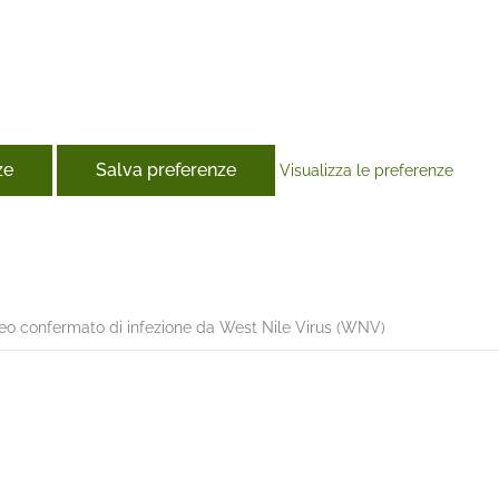
ze
Salva preferenze
Visualizza le preferenze
book
eo confermato di infezione da West Nile Virus (WNV)