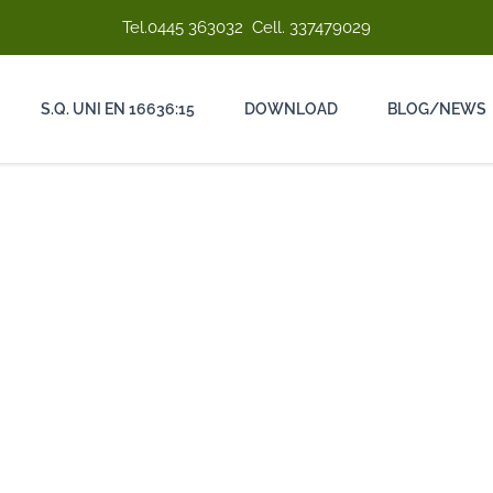
Tel.
0445 363032
Cell.
337479029
S.Q. UNI EN 16636:15
DOWNLOAD
BLOG/NEWS