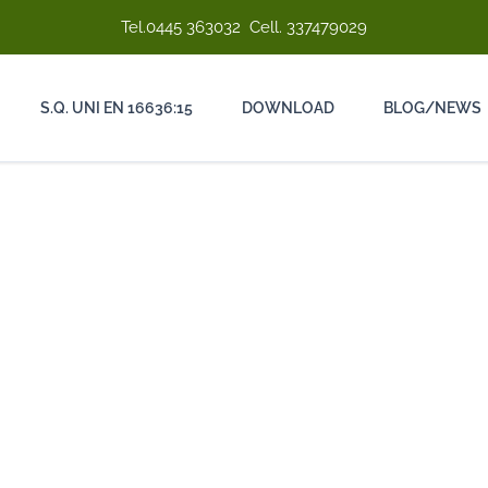
Tel.
0445 363032
Cell.
337479029
S.Q. UNI EN 16636:15
DOWNLOAD
BLOG/NEWS