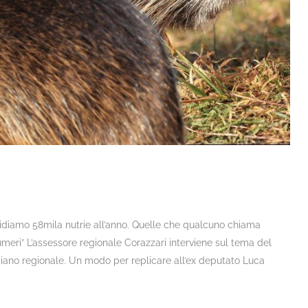
cidiamo 58mila nutrie all’anno. Quelle che qualcuno chiama
numeri” L’assessore regionale Corazzari interviene sul tema del
 piano regionale. Un modo per replicare all’ex deputato Luca