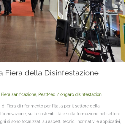
 Fiera della Disinfestazione
,
Fiera sanificazione
,
PestMed
/
ongaro disinfestazioni
i Fiera di riferimento per l’Italia per il settore della
ull’innovazione, sulla sostenibilità e sulla formazione nel settore
 si sono focalizzati su aspetti tecnici, normativi e applicativi,