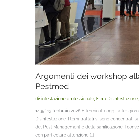
Argomenti dei workshop alla
Pestmed
disinfestazione professionale
,
Fiera Disinfestazione
1435* 13 febbraio 2026 È terminata oggi la tre giorni d
Disinfestazione. I temi trattati si sono concentrati s
del Pest Management e della sanificazione. I convegni
con particolare attenzione […]