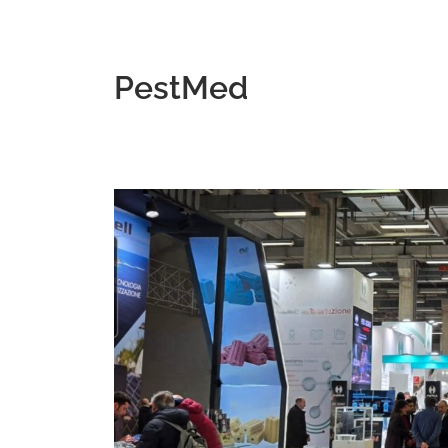
PestMed
Argomenti
dei
workshop
alla
Fiera
della
Disinfestazione
Pestmed