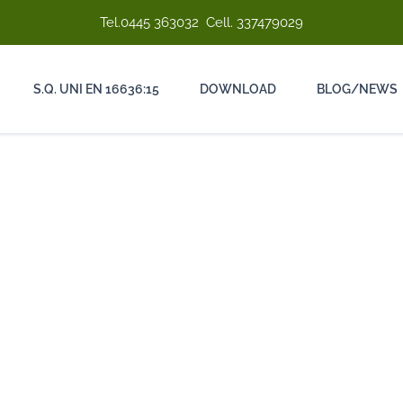
Tel.
0445 363032
Cell.
337479029
S.Q. UNI EN 16636:15
DOWNLOAD
BLOG/NEWS