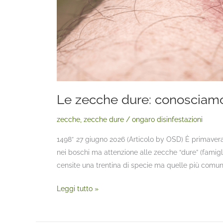
Le zecche dure: conosciamo
zecche
,
zecche dure
/
ongaro disinfestazioni
1498* 27 giugno 2026 (Articolo by OSD) È primaver
nei boschi ma attenzione alle zecche “dure” (famiglia
censite una trentina di specie ma quelle più comuni
Leggi tutto »