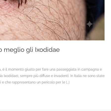
 meglio gli Ixodidae
a, è il momento giusto per fare una passeggiata in campagna e
 Ixodidae), sempre più diffuse e invadenti. In Italia ne sono state
 e che rappresentano un pericolo per le […]