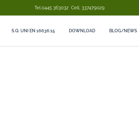
Tel.
0445 363032
Cell.
337479029
S.Q. UNI EN 16636:15
DOWNLOAD
BLOG/NEWS