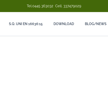
Tel.
0445 363032
Cell.
337479029
S.Q. UNI EN 16636:15
DOWNLOAD
BLOG/NEWS