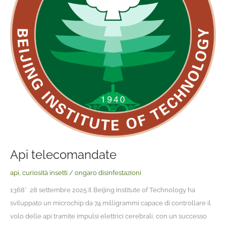
Api telecomandate
api
,
curiosità insetti
/
ongaro disinfestazioni
1368* 28 settembre 2025 Il Beijing Institute of Technology ha
sviluppato un microchip da 74 milligrammi capace di controllare il
volo delle api tramite impulsi elettrici cerebrali, con un successo