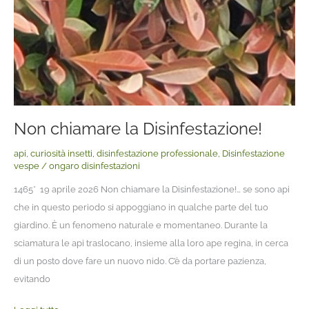
Non chiamare la Disinfestazione!
api
,
curiosità insetti
,
disinfestazione professionale
,
Disinfestazione
vespe
/
ongaro disinfestazioni
1465* 19 aprile 2026 Non chiamare la Disinfestazione!… se sono api
che in questo periodo si appoggiano in qualche parte del tuo
giardino. È un fenomeno naturale e momentaneo. Durante la
sciamatura le api traslocano, insieme alla loro ape regina, in cerca
di un posto dove fare un nuovo nido. C’è da portare pazienza,
evitando