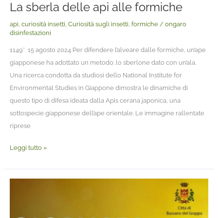
La sberla delle api alle formiche
api
,
curiosità insetti
,
Curiosità sugli insetti
,
formiche
/
ongaro
disinfestazioni
1149* 15 agosto 2024 Per difendere l’alveare dalle formiche, un’ape
giapponese ha adottato un metodo: lo sberlone dato con un’ala.
Una ricerca condotta da studiosi dello National Institute for
Environmental Studies in Giappone dimostra le dinamiche di
questo tipo di difesa ideata dalla Apis cerana japonica, una
sottospecie giapponese dell’ape orientale. Le immagine rallentate
riprese
Leggi tutto »
“APINPIAZZA”:
Domenica
19