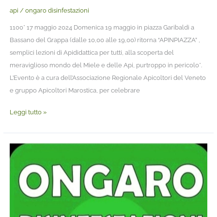
il
api
/
ongaro disinfestazioni
giorno
20
1100* 17 maggio 2024 Domenica 19 maggio in piazza Garibaldi a
maggio
Bassano del Grappa (dalle 10,00 alle 19,00) ritorna “APINPIAZZA” ,
di
semplici lezioni di Apididattica per tutti, alla scoperta del
ogni
meraviglioso mondo del Miele e delle Api, purtroppo in pericolo*.
anno
L’Evento è a cura dell’Associazione Regionale Apicoltori del Veneto
e gruppo Apicoltori Marostica, per celebrare
Leggi tutto »
Foto/Clienti
72.
Api
o
vespe?