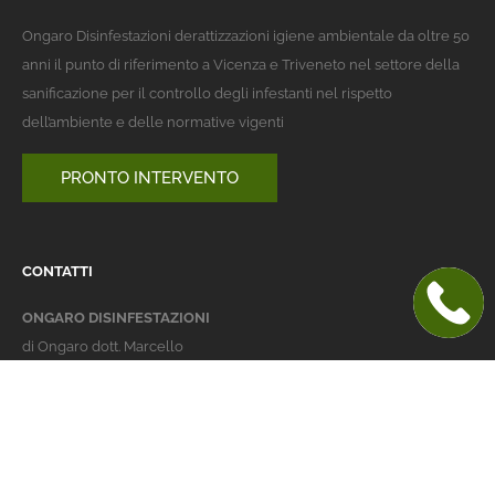
Ongaro Disinfestazioni derattizzazioni igiene ambientale da oltre 50
anni il punto di riferimento a Vicenza e Triveneto nel settore della
sanificazione per il controllo degli infestanti nel rispetto
dell’ambiente e delle normative vigenti
PRONTO INTERVENTO
CONTATTI
ONGARO DISINFESTAZIONI
di Ongaro dott. Marcello
Italy 36016 Thiene (VI)
via dell'Agricoltura 24
telefono:
+39 0445 363032