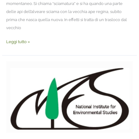
momentaneo. Si chiama “sciamatura” e si ha quando una parte
delle api dell’alveare sciama con la vecchia ape regina, subito
prima che nasca quella nuova. In effetti si tratta di un trasloco dal
vecchio
Leggi tutto »
La
sberla
delle
api
alle
formiche