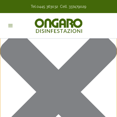
Vai
Marketing
Statistiche
Funzionale
Preferenze
Gestisci Consenso Cookie
Tel.
0445 363032
Cell.
337479029
al
contenuto