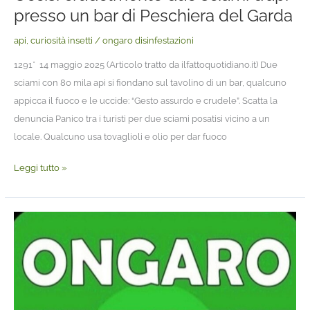
Garda
presso un bar di Peschiera del Garda
api
,
curiosità insetti
/
ongaro disinfestazioni
1291* 14 maggio 2025 (Articolo tratto da ilfattoquotidiano.it) Due
sciami con 80 mila api si fiondano sul tavolino di un bar, qualcuno
appicca il fuoco e le uccide: “Gesto assurdo e crudele”. Scatta la
denuncia Panico tra i turisti per due sciami posatisi vicino a un
locale. Qualcuno usa tovaglioli e olio per dar fuoco
Leggi tutto »
Foto/Clienti
117.
La
sciamatura
delle
api