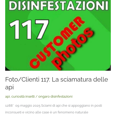
Foto/Clienti 117. La sciamatura delle
api
api
,
curiosità insetti
/
ongaro disinfestazioni
1288* 09 maggio 2025 Sciami di api che si appoggiano in posti
inconsueti e vicino alle case è un fenomeno naturale