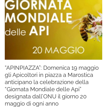
maggio
gli
Apicoltori
in
piazza
a
Marostica
anticipano
la
celebrazione
della
“APINPIAZZA”: Domenica 19 maggio
“Giornata
gli Apicoltori in piazza a Marostica
Mondiale
anticipano la celebrazione della
delle
“Giornata Mondiale delle Api”
Api”
designata dall’ONU il giorno 20
designata
dall’ONU
maggio di ogni anno