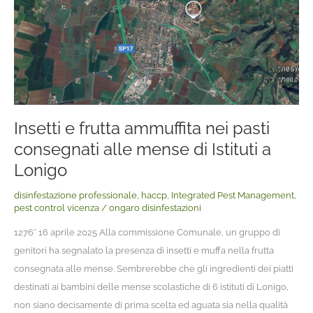
pasti
consegnati
alle
mense
di
Istituti
a
Insetti e frutta ammuffita nei pasti
Lonigo
consegnati alle mense di Istituti a
Lonigo
disinfestazione professionale
,
haccp
,
Integrated Pest Management
,
pest control vicenza
/
ongaro disinfestazioni
1276* 16 aprile 2025 Alla commissione Comunale, un gruppo di
genitori ha segnalato la presenza di insetti e muffa nella frutta
consegnata alle mense. Sembrerebbe che gli ingredienti dei piatti
destinati ai bambini delle mense scolastiche di 6 istituti di Lonigo,
non siano decisamente di prima scelta ed aguata sia nella qualità