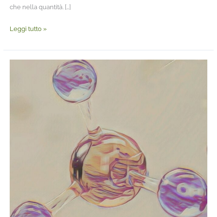
che nella quantità. […]
Leggi tutto »
Cosa
sono
i
biocidi