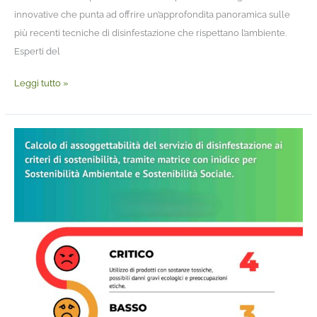
innovative che punta ad offrire un’approfondita panoramica sulle
più recenti tecniche di disinfestazione che rispettano l’ambiente.
Esperti del
Leggi tutto »
Calcolo
livello
di
sostenibilità
del
servizio
svolto