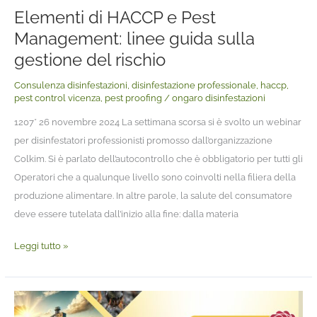
Elementi di HACCP e Pest
gestione
Management: linee guida sulla
del
rischio
gestione del rischio
Consulenza disinfestazioni
,
disinfestazione professionale
,
haccp
,
pest control vicenza
,
pest proofing
/
ongaro disinfestazioni
1207* 26 novembre 2024 La settimana scorsa si è svolto un webinar
per disinfestatori professionisti promosso dall’organizzazione
Colkim. Si è parlato dell’autocontrollo che è obbligatorio per tutti gli
Operatori che a qualunque livello sono coinvolti nella filiera della
produzione alimentare. In altre parole, la salute del consumatore
deve essere tutelata dall’inizio alla fine: dalla materia
Leggi tutto »
Evento