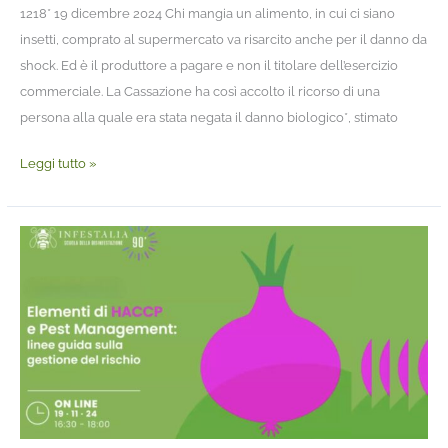
1218* 19 dicembre 2024 Chi mangia un alimento, in cui ci siano
insetti, comprato al supermercato va risarcito anche per il danno da
shock. Ed è il produttore a pagare e non il titolare dell’esercizio
commerciale. La Cassazione ha così accolto il ricorso di una
persona alla quale era stata negata il danno biologico*, stimato
Leggi tutto »
Elementi
di
HACCP
e
Pest
Management:
linee
guida
sulla