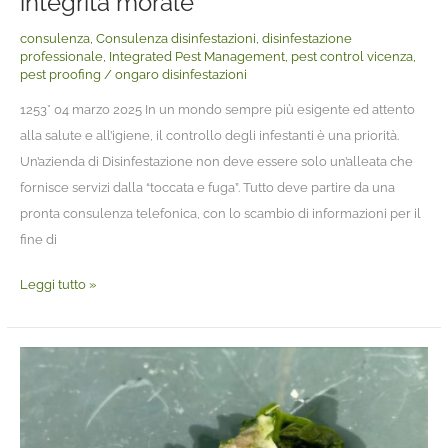
integrità morale
consulenza
,
Consulenza disinfestazioni
,
disinfestazione
professionale
,
Integrated Pest Management
,
pest control vicenza
,
pest proofing
/
ongaro disinfestazioni
1253* 04 marzo 2025 In un mondo sempre più esigente ed attento
alla salute e all’igiene, il controllo degli infestanti è una priorità.
Un’azienda di Disinfestazione non deve essere solo un’alleata che
fornisce servizi dalla “toccata e fuga”. Tutto deve partire da una
pronta consulenza telefonica, con lo scambio di informazioni per il
fine di
Leggi tutto »
Cliente
di
un
supermercato