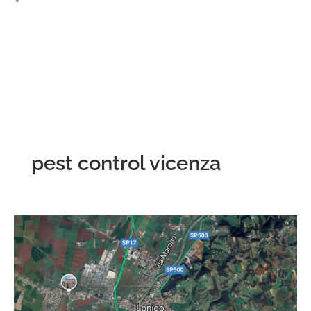
Facebook
pest control vicenza
Insetti
e
frutta
ammuffita
nei