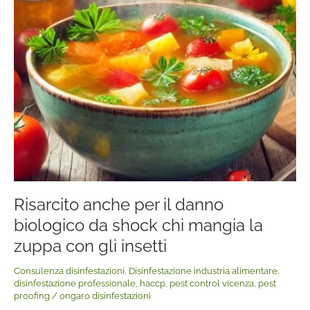
Risarcito
anche
per
il
danno
biologico
da
shock
chi
mangia
la
Risarcito anche per il danno
zuppa
con
biologico da shock chi mangia la
gli
zuppa con gli insetti
insetti
Consulenza disinfestazioni
,
Disinfestazione industria alimentare
,
disinfestazione professionale
,
haccp
,
pest control vicenza
,
pest
proofing
/
ongaro disinfestazioni