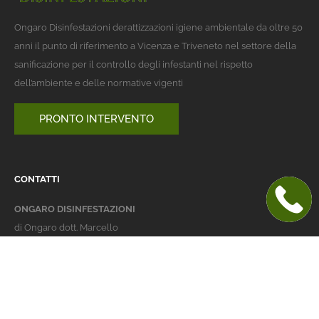
Ongaro Disinfestazioni derattizzazioni igiene ambientale da oltre 50
anni il punto di riferimento a Vicenza e Triveneto nel settore della
sanificazione per il controllo degli infestanti nel rispetto
dell’ambiente e delle normative vigenti
PRONTO INTERVENTO
CONTATTI
ONGARO DISINFESTAZIONI
di Ongaro dott. Marcello
Italy 36016 Thiene (VI)
via dell'Agricoltura 24
telefono:
+39 0445 363032