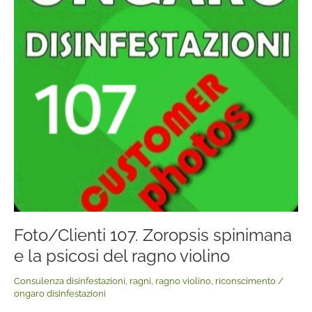
e
la
psicosi
del
ragno
violino
Foto/Clienti 107. Zoropsis spinimana
e la psicosi del ragno violino
Consulenza disinfestazioni
,
ragni
,
ragno violino
,
riconscimento
/
ongaro disinfestazioni