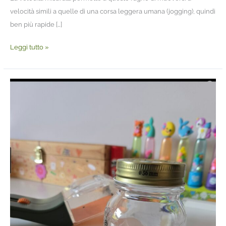
velocità simili a quelle di una corsa leggera umana (jogging), quindi
ben più rapide […]
Leggi tutto »
“Vieni
a
vedere
la
Ricerca…
Fallo
per
la
scienza”