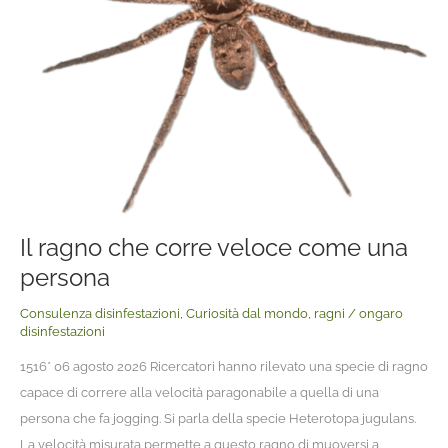
come
una
persona
Il ragno che corre veloce come una
persona
Consulenza disinfestazioni
,
Curiosità dal mondo
,
ragni
/
ongaro
disinfestazioni
1516* 06 agosto 2026 Ricercatori hanno rilevato una specie di ragno
capace di correre alla velocità paragonabile a quella di una
persona che fa jogging. Si parla della specie Heterotopa jugulans.
La velocità misurata permette a questo ragno di muoversi a