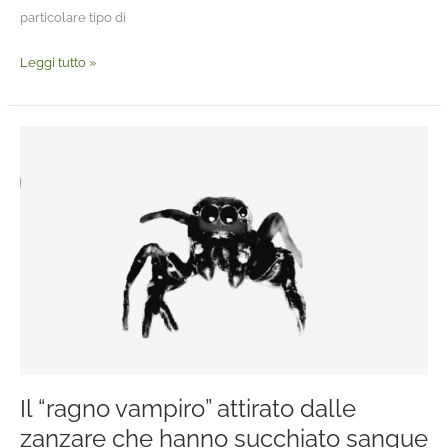
particolare tipo di
Leggi tutto »
Il
“ragno
vampiro”
attirato
dalle
zanzare
che
hanno
succhiato
sangue
umano
Il “ragno vampiro” attirato dalle
zanzare che hanno succhiato sangue