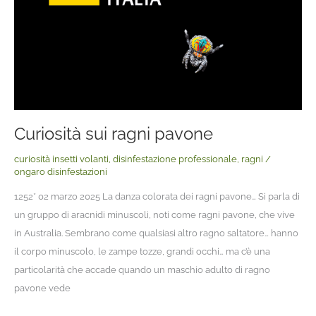
Curiosità sui ragni pavone
curiosità insetti volanti
,
disinfestazione professionale
,
ragni
/
ongaro disinfestazioni
1252* 02 marzo 2025 La danza colorata dei ragni pavone… Si parla di
un gruppo di aracnidi minuscoli, noti come ragni pavone, che vive
in Australia. Sembrano come qualsiasi altro ragno saltatore… hanno
il corpo minuscolo, le zampe tozze, grandi occhi… ma c’è una
particolarità che accade quando un maschio adulto di ragno
pavone vede