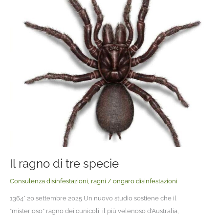
di
tre
specie
Il ragno di tre specie
Consulenza disinfestazioni
,
ragni
/
ongaro disinfestazioni
1364* 20 settembre 2025 Un nuovo studio sostiene che il
“misterioso” ragno dei cunicoli, il più velenoso d’Australia,