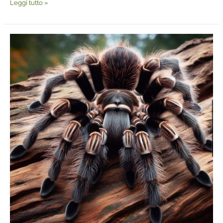
Leggi tutto »
Perché
alcuni
ragni
sono
così
pelosi