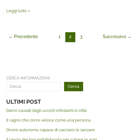
Leggi tutto »
←
Precedente
1
2
3
Successivo
→
CERCA INFORMAZIONI
Cerca
ULTIMI POST
Danni causati dagli uccelli infestanti in città
Il ragno che corre veloce come una persona
Drone autonomo capace di cacciare le zanzare
Il lancio dei topi nell’abitacolo per rubare le auto