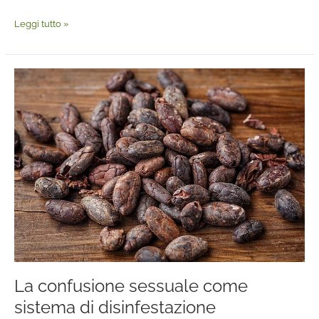
Leggi tutto »
La
confusione
sessuale
come
sistema
di
disinfestazione
La confusione sessuale come
sistema di disinfestazione