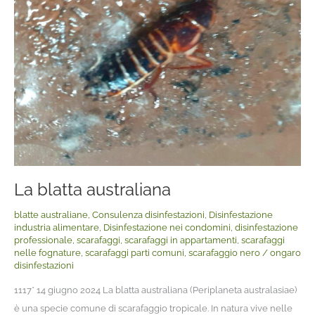
La blatta australiana
blatte australiane
,
Consulenza disinfestazioni
,
Disinfestazione
industria alimentare
,
Disinfestazione nei condomini
,
disinfestazione
professionale
,
scarafaggi
,
scarafaggi in appartamenti
,
scarafaggi
nelle fognature
,
scarafaggi parti comuni
,
scarafaggio nero
/
ongaro
disinfestazioni
1117* 14 giugno 2024 La blatta australiana (Periplaneta australasiae)
è una specie comune di scarafaggio tropicale. In natura vive nelle