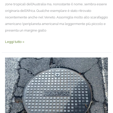
zone tropicali dell’Australia ma, nonostante il nome, sembra essere
originaria dell’Africa. Qualche esemplare è stato ritrovato
recentemente anche nel Veneto. Assomiglia molto allo scarafaggio
americano (periplaneta americana) ma leggermente più piccolo e
presenta un margine giallo
Leggi tutto »
Scarafaggi
negli
ambienti
privati
ed
il
ruolo
dei
Comuni