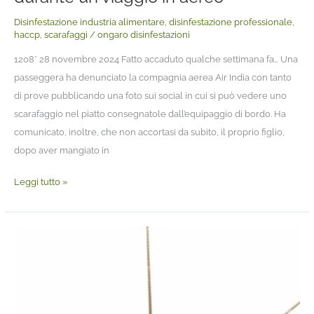
Disinfestazione industria alimentare
,
disinfestazione professionale
,
haccp
,
scarafaggi
/
ongaro disinfestazioni
1208* 28 novembre 2024 Fatto accaduto qualche settimana fa… Una
passeggera ha denunciato la compagnia aerea Air India con tanto
di prove pubblicando una foto sui social in cui si può vedere uno
scarafaggio nel piatto consegnatole dall’equipaggio di bordo. Ha
comunicato, inoltre, che non accortasi da subito, il proprio figlio,
dopo aver mangiato in
Leggi tutto »
Scarafaggi
tra
gli
spiedi,
chiusi