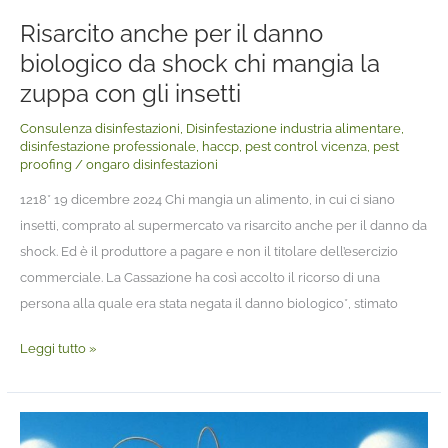
la
Risarcito anche per il danno
zuppa
con
biologico da shock chi mangia la
gli
zuppa con gli insetti
insetti
Consulenza disinfestazioni
,
Disinfestazione industria alimentare
,
disinfestazione professionale
,
haccp
,
pest control vicenza
,
pest
proofing
/
ongaro disinfestazioni
1218* 19 dicembre 2024 Chi mangia un alimento, in cui ci siano
insetti, comprato al supermercato va risarcito anche per il danno da
shock. Ed è il produttore a pagare e non il titolare dell’esercizio
commerciale. La Cassazione ha così accolto il ricorso di una
persona alla quale era stata negata il danno biologico*, stimato
Leggi tutto »
Scarafaggio