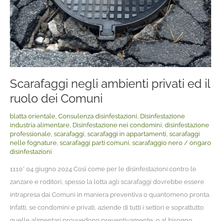
Scarafaggi negli ambienti privati ed il
ruolo dei Comuni
blatta orientale
,
Consulenza disinfestazioni
,
Disinfestazione
industria alimentare
,
Disinfestazione nei condomini
,
disinfestazione
professionale
,
scarafaggi
,
scarafaggi in appartamenti
,
scarafaggi
nelle fognature
,
scarafaggi parti comuni
,
scarafaggio nero
/
ongaro
disinfestazioni
1110* 04 giugno 2024 Così come per le disinfestazioni contro le
zanzare e roditori, spesso la lotta agli scarafaggi dovrebbe essere
intrapresa dai Comuni in maniera preventiva o quantomeno pronta.
Infatti, se condomini e privati, aziende di tutti i settori e soprattutto
quelle alimentari provvedono preventivamente, o al bisogno,