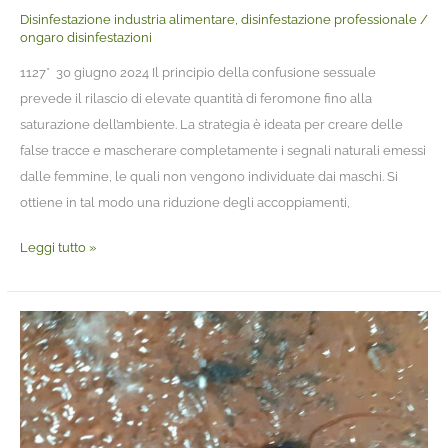
Disinfestazione industria alimentare
,
disinfestazione professionale
/
ongaro disinfestazioni
1127* 30 giugno 2024 Il principio della confusione sessuale
prevede il rilascio di elevate quantità di feromone fino alla
saturazione dell’ambiente. La strategia è ideata per creare delle
false tracce e mascherare completamente i segnali naturali emessi
dalle femmine, le quali non vengono individuate dai maschi. Si
ottiene in tal modo una riduzione degli accoppiamenti,
Leggi tutto »
La
blatta
australiana