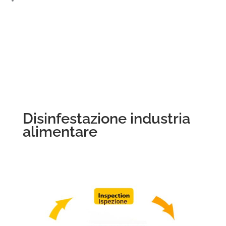
Facebook
Disinfestazione industria
alimentare
Cosa
si
intende
per