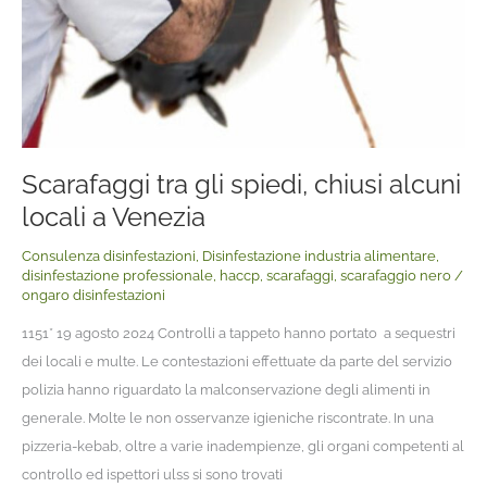
Scarafaggi tra gli spiedi, chiusi alcuni
locali a Venezia
Consulenza disinfestazioni
,
Disinfestazione industria alimentare
,
disinfestazione professionale
,
haccp
,
scarafaggi
,
scarafaggio nero
/
ongaro disinfestazioni
1151* 19 agosto 2024 Controlli a tappeto hanno portato a sequestri
dei locali e multe. Le contestazioni effettuate da parte del servizio
polizia hanno riguardato la malconservazione degli alimenti in
generale. Molte le non osservanze igieniche riscontrate. In una
pizzeria-kebab, oltre a varie inadempienze, gli organi competenti al
controllo ed ispettori ulss si sono trovati