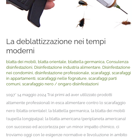
La deblattizzazione nei tempi
moderni
blatta dei mobili
,
blatta orientale
,
blattella germanica
,
Consulenza
disinfestazioni
,
Disinfestazione industria alimentare
,
Disinfestazione
nei condomini
,
disinfestazione professionale
,
scarafaggi
,
scarafaggi
in appartamenti
,
scarafaggi nelle fognature
,
scarafaggi parti
comuni
,
scarafaggio nero
/
ongaro disinfestazioni
1097* 14 maggio 2024 Trai primi ad aver utilizzato prodotti
altamente professionali in esca alimentare contro lo scarafaggio
nero (blatta orientale), la blattella germanica, la blatta dei mobili
(supella longipalpa), la blatta americana (periplaneta americana)
con successo ed accortezza per un minor impatto chimico, ci
troviamo oggi con le esigenze normative e l’evoluzione in ambito